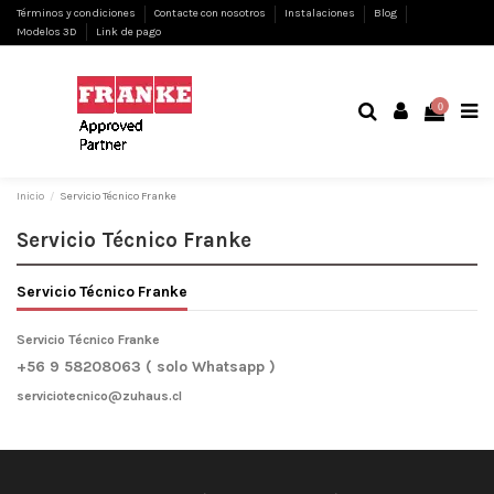
Términos y condiciones
Contacte con nosotros
Instalaciones
Blog
Modelos 3D
Link de pago
0
Inicio
Servicio Técnico Franke
Servicio Técnico Franke
Servicio Técnico Franke
Servicio Técnico Franke
+56 9 58208063
( solo W
hatsapp )
serviciotecnico@zuhaus.cl