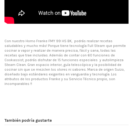
Con nuestro Horno Franke FMY 99 HS BK, podrás realizar recetas
saludables y mucho más! Porque tiene tecnología Full Steam que permite
cocinar a vapor y realizar de manera precisa, fácil y sana, todas las
recetas que trae incluidas. Además de contar con 60 funciones de
Cookassist, podrás disfrutar de 15 funciones especiales y autolimpieza
Steam Clean. Gran espacio interior, guía telescópica y la posibilidad de
cocinar sin que se mezclen los olores ni sabores. Marca de origen Suizo,
diseñado bajo estándares exigentes en vanguardia y tecnología. Los
atributos de los productos Franke y su Servicio Técnico propio, son
incomparables !!
Ficha Técnica
No reviews
Descargar
Notificarme cuando esté disponible
Descargar (226.33k)
También podría gustarte
Manual Usuario