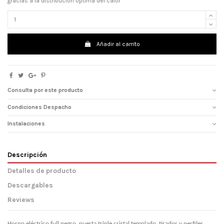
gracias a la distribución óptima del calor
Añadir al carrito
Consulta por este producto
Condiciones Despacho
Instalaciones
Descripción
Detalles de producto
Descargables
Reviews
Horno eléctrico full negro, puerta triple cristal templado, tirador y perfiles