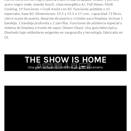
acero negro mate, mando touch, clase energética A+, Full Steam, Multi
Cooking, 19 funciones + Cook Assist con 60 funciones asistidas y 15
especiales, base 60. Dimensiones: 59,5 x 59,5 x 57 cms., capacidad 73 litros,
cierre suave de puerta, desarme de puerta y cristales para limpieza. Incluye 1
bandeja, 1 bandeja profunda y 2 parrillas. Funciones de asistencia especial y
sistema de limpieza a través de vapor (Steam Clean). Una guía telescópica.
Diseñado bajo estándares exigentes en vanguardia y tecnología, fabricado en
CE.
THE SHOW IS HOME
Una gran actuación merece un gran escenario.