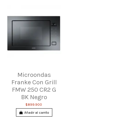
116.0613.707
Descargar (719.89k)
Microondas
Franke Con Grill
FMW 250 CR2 G
BK Negro
$899.900
Añadir al carrito