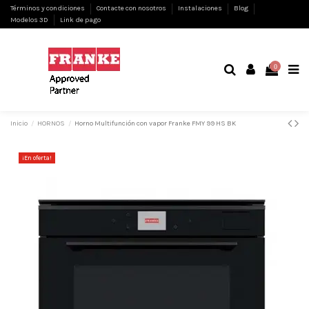
Términos y condiciones
Contacte con nosotros
Instalaciones
Blog
Modelos 3D
Link de pago
0
Inicio
HORNOS
Horno Multifunción con vapor Franke FMY 99 HS BK
¡En oferta!