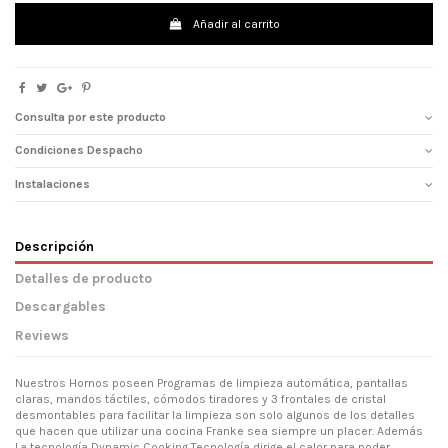
Añadir al carrito
Consulta por este producto
Condiciones Despacho
Instalaciones
Descripción
Detalles de producto
Descargables
Reviews
Nuestros Hornos poseen Programas de limpieza automática, pantallas
claras, mandos táctiles, cómodos tiradores y 3 frontales de cristal
desmontables para facilitar la limpieza son solo algunos de los detalles
que hacen que utilizar una cocina Franke sea siempre un placer. Además
La tecnología Dynamic Cooking Tecnología dirige el calor para poder