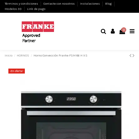
Términos y condiciones
Contacte con nosotros
Instalaciones
Blog
Modelos 3D
Link de pago
0
Inicio
HORNOS
Horno Convección Franke FSM 86 H XS
¡En oferta!