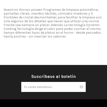
Nuestros Hornos poseen Programas de limpieza automática,
pantallas claras, mandos táctiles, cómodos tiradores y 3
frontales de cristal desmontables para facilitar la limpieza son
solo algunos de los detalles que hacen que utilizar una cocina
Franke sea siempre un placer. Además La tecnología Dynamic
Cooking Tecnología dirige el calor para poder cocinar al mismo
tiempo diferentes tipos de platos en el horno - desde pescados
hasta postres - sin mezclar los sabores
Ficha Técnica
No reviews
Descargar
Notificarme cuando esté disponible
Descargar (234.26k)
Suscríbase al boletín